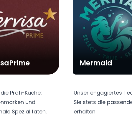
isaPrime
Mermaid
 die Profi-Küche:
erzustellen, dass
genmarken und
genden Service
ale Spezialitäten.
erhalten.