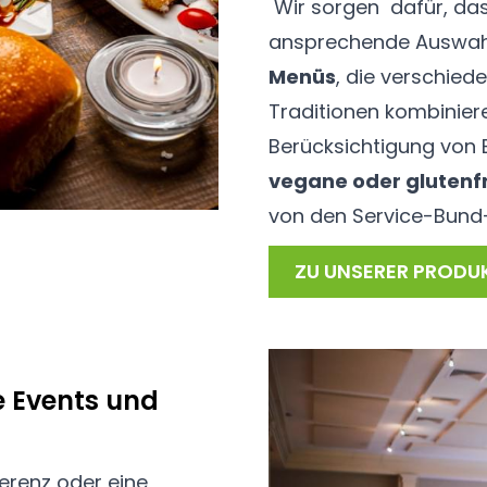
Wir sorgen dafür, das
ansprechende Auswahl
Menüs
, die verschie
Traditionen kombiniere
Berücksichtigung von
vegane oder glutenf
von den Service-Bund-
ZU UNSERER PRODU
ße Events und
ferenz oder eine