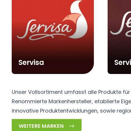
Servisa
Serv
Unser Vollsortiment umfasst alle Produkte für
Unser engagiertes Team arbeitet hart daran, sich
Renommierte Markenhersteller, etablierte Ei
Sie stets die passende Qualität und hervorra
innovative Produktentwicklungen, sowie region
WEITERE MARKEN