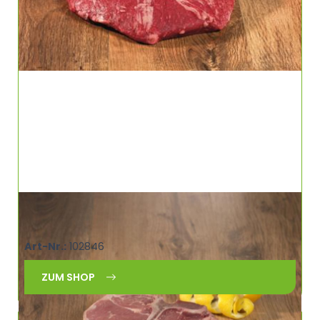
RODEO T-Bone ca.500g Irland RODEO
30201923
Art-Nr.:
102846
ZUM SHOP