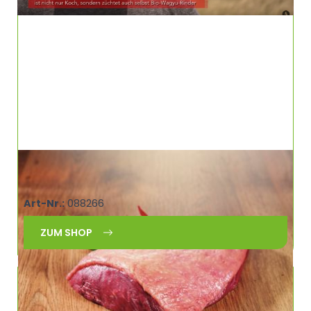
RODEO Picanha ca. 0,8-1,6kg Argentinien
RODEO 30201953
Art-Nr.:
088266
ZUM SHOP